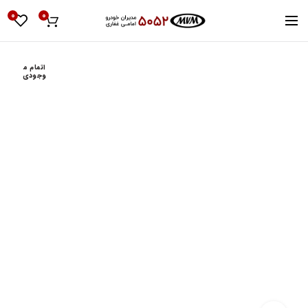
0
0
اتمام م
وجودی