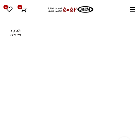
0
0
اتمام م
وجودی