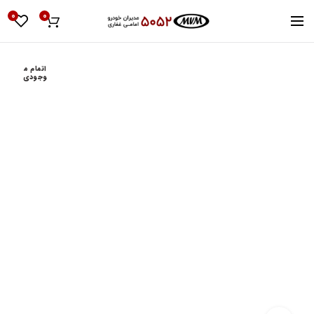
0
0
اتمام م
وجودی