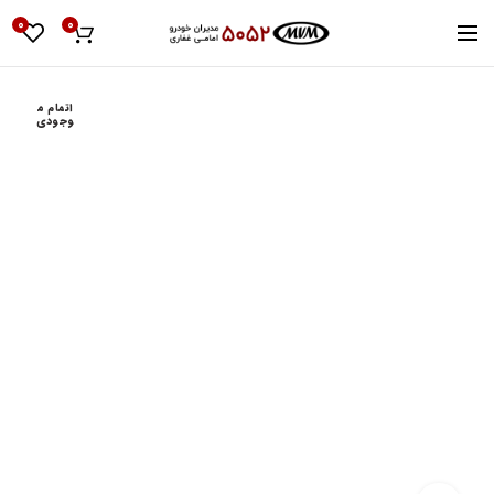
0
0
اتمام م
وجودی