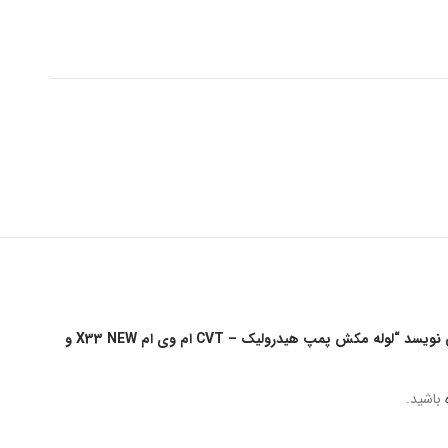
اولین کسی باشید که دیدگاهی می نویسد “لوله مکش پمپ هیدرولیک – CVT ام وی ام X33 NEW و
باشید.