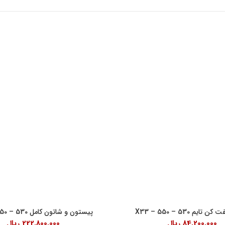
اعات کاری
لینک های مفید
شرایط و قوانین خرید کالا
ن امام خمینی، خیابان اکباتان، کوچه
قانون حمایت از حقوق مصرف کنندگان
آیین نامه اجرایی حمایت از حقوق مصر
رنتی داخلی 2
درباره ما
18:30
ایم 530 – 550 – X33
پیستون و شاتون کامل 530 – 550 – X33
84,200,000
ریال
222,800,000
ریال