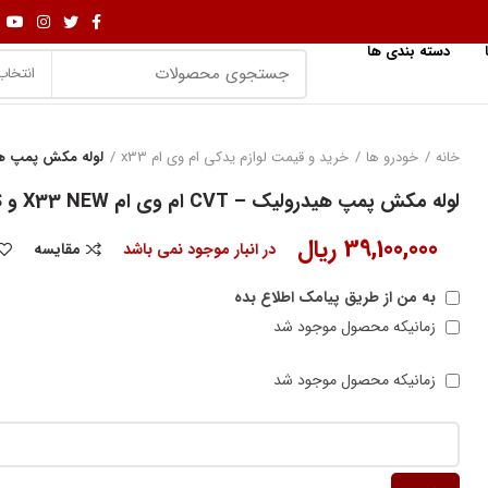
دسته بندی ها
انتخاب
خانه
خودرو ها
خرید و قیمت لوازم یدکی ام وی ام x33
لوله مکش پمپ هیدرولیک – CVT ام 
لوله مکش پمپ هیدرولیک – CVT ام وی ام X33 NEW و X33S
39,100,000
ریال
در انبار موجود نمی باشد
مقایسه
به من از طریق پیامک اطلاع بده
زمانیکه محصول موجود شد
زمانیکه محصول موجود شد