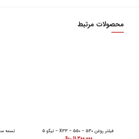
محصولات مرتبط
آدرس و س
اولین و بزرگترین عاملیت مجاز فروش قطعات مدیران
خودرو
تهران، میدا
فروش لوازم یدکی و قطعات اصلی ام وی ام MVM و
آهنین، پلاک 29
چری Chery
تلفن : ۳۴۱۰۳ (۰۲۱)
واحد فروش اینت
شنبه تا چهارشنبه 9 الی 
پنچشنبه ها 9 الی 14:30
فیلتر روغن 530 – 550 – X33 – تیگو 5
تسمه سفت کن ت
11,300,000
ریال
جمعه ها 9 الی 14