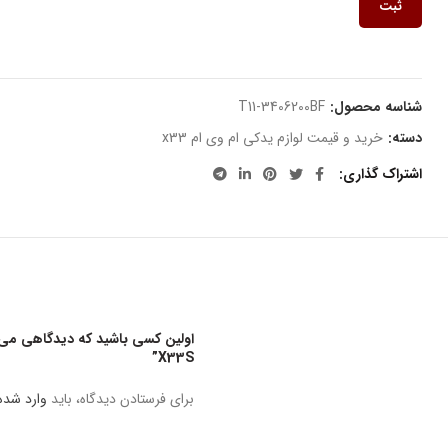
ثبت
شناسه محصول:
T11-3406200BF
دسته:
خرید و قیمت لوازم یدکی ام وی ام x33
اشتراک گذاری
X33S”
برای فرستادن دیدگاه، باید
وارد شده