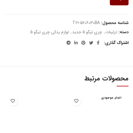
شناسه محصول:
T21-5206030BA
دسته:
تزئینات
,
چری تیگو 5 جدید
,
لوازم یدکی چری تیگو 5
اشتراک گذاری
محصولات مرتبط
اتمام موجودی