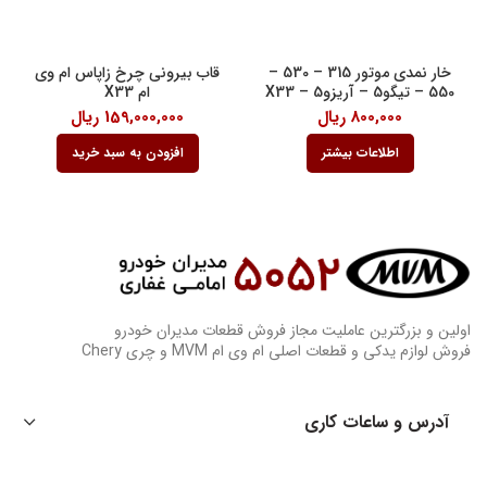
خار نمدی موتور 315 – 530 –
قاب بیرونی چرخ زاپاس ام وی
550 – تیگو5 – آریزو5 – X33
ام X33
800,000
ریال
159,000,000
ریال
اطلاعات بیشتر
افزودن به سبد خرید
اولین و بزرگترین عاملیت مجاز فروش قطعات مدیران خودرو
فروش لوازم یدکی و قطعات اصلی ام وی ام MVM و چری Chery
آدرس و ساعات کاری