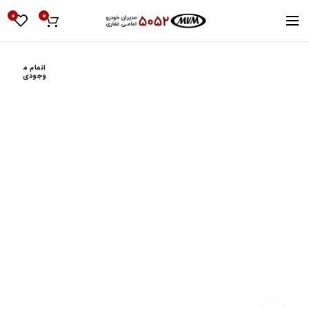
0
0
اتمام م
وجودی