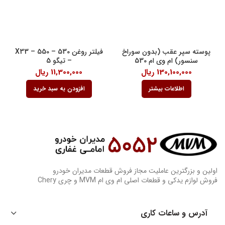
پوسته سپر عقب (بدون سوراخ
فیلتر روغن 530 – 550 – X33
سنسور) ام وی ام 530
– تیگو 5
130,100,000
ریال
11,300,000
ریال
اطلاعات بیشتر
افزودن به سبد خرید
اولین و بزرگترین عاملیت مجاز فروش قطعات مدیران خودرو
فروش لوازم یدکی و قطعات اصلی ام وی ام MVM و چری Chery
آدرس و ساعات کاری