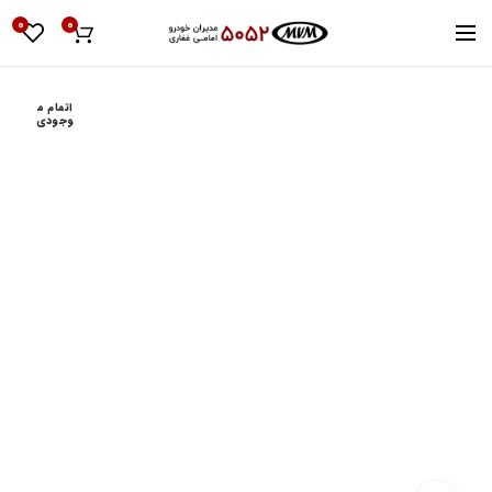
0
0
اتمام م
وجودی