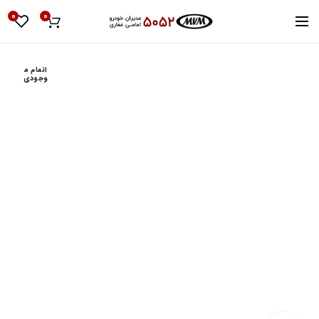
0
0
اتمام م
وجودی