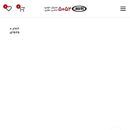
0
0
اتمام م
وجودی