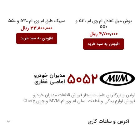
بوش میل تعادل ام وی ام 530 و
سیبک طبق ام وی ام 530 و 550
550
33,800,000
ریال
4,700,000
ریال
افزودن به سبد خرید
افزودن به سبد خرید
اولین و بزرگترین عاملیت مجاز فروش قطعات مدیران خودرو
فروش لوازم یدکی و قطعات اصلی ام وی ام MVM و چری Chery
آدرس و ساعات کاری