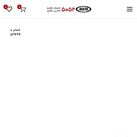
0
0
اتمام م
وجودی