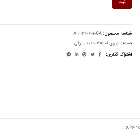
ثبت
شناسه محصول:
A13-3606010GA
دسته:
ام وی ام 315 جدید
,
برقی
اشتراک گذاری
ن خودرو