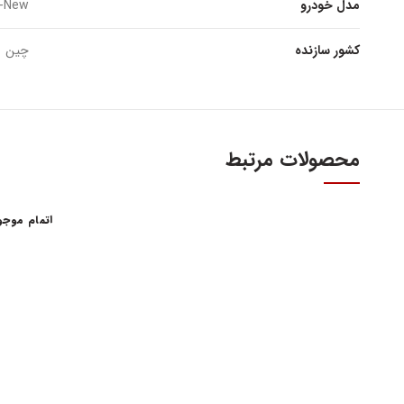
مدل خودرو
-New
کشور سازنده
چین
محصولات مرتبط
اتمام موج
آدرس و س
اولین و بزرگترین عاملیت مجاز فروش قطعات مدیران
خودرو
تهران، میدا
فروش لوازم یدکی و قطعات اصلی ام وی ام MVM و
آهنین، پلاک 29
چری Chery
تلفن : ۳۴۱۰۳ (۰۲۱)
واحد فروش اینت