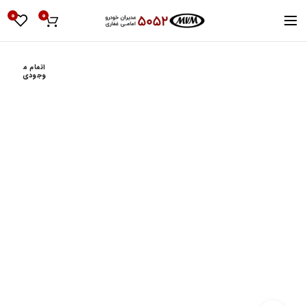
0
0
اتمام م
وجودی