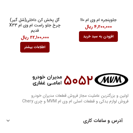
جلوپنجره ام وی ام 110
گل پخش کن داخلی(شل گیر)
چرخ جلو راست ام وی ام X33
4,200,000
ریال
قدیم
افزودن به سبد خرید
22,100,000
ریال
اطلاعات بیشتر
اولین و بزرگترین عاملیت مجاز فروش قطعات مدیران خودرو
فروش لوازم یدکی و قطعات اصلی ام وی ام MVM و چری Chery
آدرس و ساعات کاری