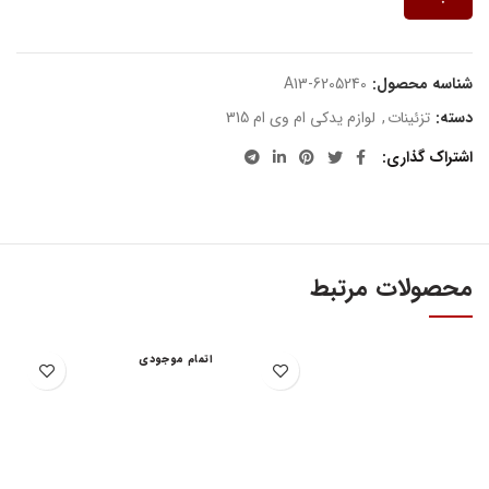
شناسه محصول:
A13-6205240
دسته:
تزئینات
,
لوازم یدکی ام وی ام 315
اشتراک گذاری
محصولات مرتبط
اتمام موجودی