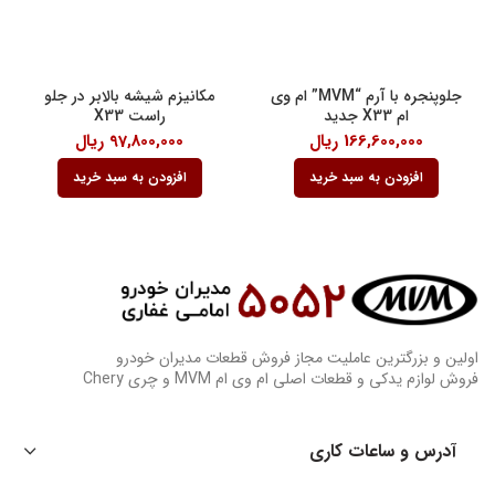
جلوپنجره با آرم “MVM” ام وی
مکانیزم شیشه بالابر در جلو
ام X33 جدید
راست X33
166,600,000
ریال
97,800,000
ریال
افزودن به سبد خرید
افزودن به سبد خرید
اولین و بزرگترین عاملیت مجاز فروش قطعات مدیران خودرو
فروش لوازم یدکی و قطعات اصلی ام وی ام MVM و چری Chery
آدرس و ساعات کاری