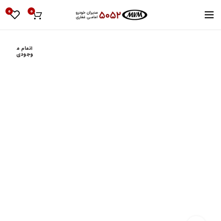
0
0
اتمام م
وجودی