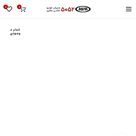
0
0
اتمام م
وجودی