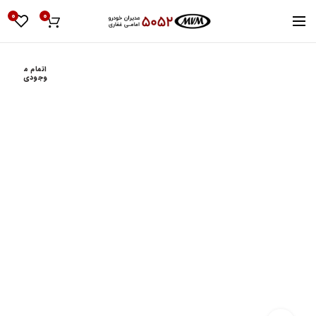
0
0
اتمام م
وجودی