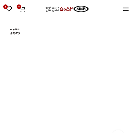
0
0
اتمام م
وجودی