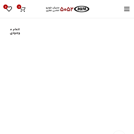
0
0
اتمام م
وجودی