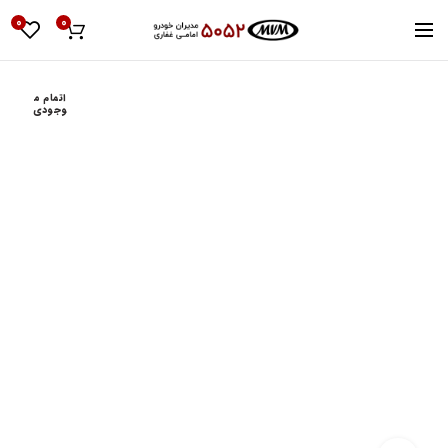
0
0
اتمام م
وجودی