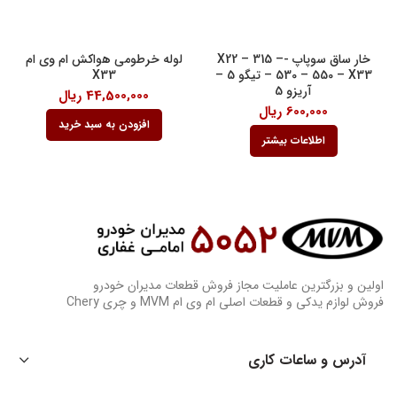
خار ساق سوپاپ -X22 – 315 –
لوله خرطومی هواکش ام وی ام
530 – 550 – X33 – تیگو 5 –
X33
آریزو 5
44,500,000
ریال
600,000
ریال
افزودن به سبد خرید
اطلاعات بیشتر
اولین و بزرگترین عاملیت مجاز فروش قطعات مدیران خودرو
فروش لوازم یدکی و قطعات اصلی ام وی ام MVM و چری Chery
آدرس و ساعات کاری