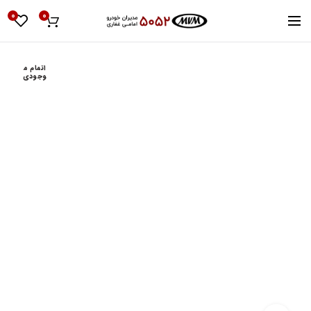
0
0
اتمام م
وجودی