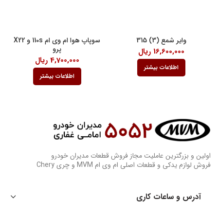
وایر شمع (3) 315
سوپاپ هوا ام وی ام 110s و X22
پرو
16,600,000
ریال
4,700,000
ریال
اطلاعات بیشتر
اطلاعات بیشتر
اولین و بزرگترین عاملیت مجاز فروش قطعات مدیران خودرو
فروش لوازم یدکی و قطعات اصلی ام وی ام MVM و چری Chery
آدرس و ساعات کاری