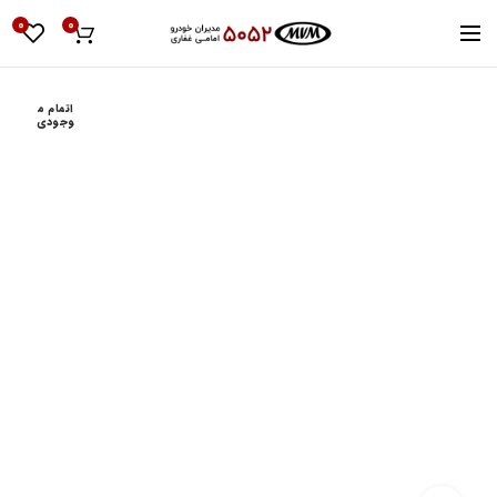
0
0
اتمام م
وجودی