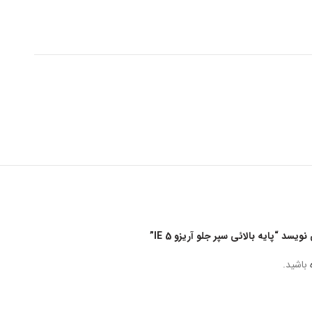
د “پایه بالائی سپر جلو آریزو 5 IE”
باشید.