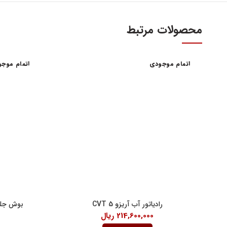
محصولات مرتبط
اتمام موجودی
اتمام موج
آدرس و س
اولین و بزرگترین عاملیت مجاز فروش قطعات مدیران
خودرو
تهران، میدا
فروش لوازم یدکی و قطعات اصلی ام وی ام MVM و
آهنین، پلاک 29
چری Chery
تلفن : ۳۴۱۰۳ (۰۲۱)
واحد فروش اینت
شنبه تا چهارشنبه 9 الی 
پنچشنبه ها 9 الی 14:30
رادیاتور آب آریزو 5 CVT
بوش جلوئی ط
جمعه ها 9 الی 14
214,600,000
ریال