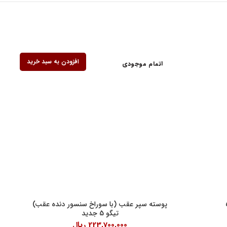
افزودن به سبد خرید
اتمام موجودی
ف کنندگان
پوسته سپر عقب (با سوراخ سنسور دنده عقب)
تیگو 5 جدید
223,700,000
ریال