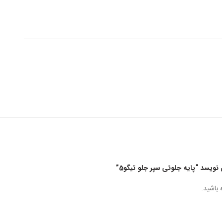
ویسد “پایه جلوئی سپر جلو تیگو5”
باشید.