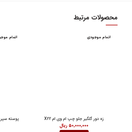
محصولات مرتبط
اتمام موجودی
اتمام موج
آدرس و س
اولین و بزرگترین عاملیت مجاز فروش قطعات مدیران
خودرو
تهران، میدا
فروش لوازم یدکی و قطعات اصلی ام وی ام MVM و
آهنین، پلاک 29
چری Chery
تلفن : ۳۴۱۰۳ (۰۲۱)
واحد فروش اینت
شنبه تا چهارشنبه 9 الی 
پنچشنبه ها 9 الی 14:30
زه دور گلگیر جلو چپ ام وی ام X22
پوسته سپر ج
50,000,000
ریال
جمعه ها 9 الی 14