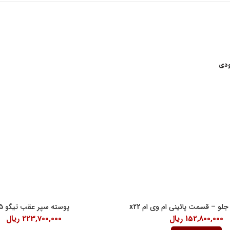
ودی
اعات کاری
لینک های مفید
شرایط و قوانین خرید کالا
ن امام خمینی، خیابان اکباتان، کوچه
قانون حمایت از حقوق مصرف کنندگان
آیین نامه اجرایی حمایت از حقوق مصر
رنتی داخلی 2
درباره ما
18:30
لو – قسمت پائینی ام وی ام x22
پوسته سپر عقب تیگو 5
152,800,000
ریال
223,700,000
ریال