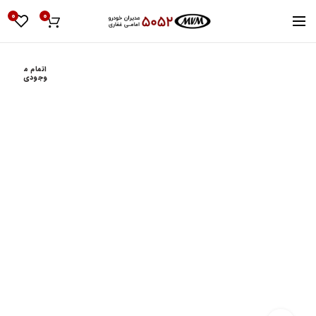
0
0
اتمام م
وجودی