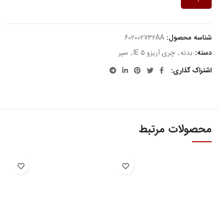
شناسه محصول:
602002732AA
دسته:
بدنه
,
چری آریزو 5 IE
,
سپر
اشتراک گذاری
محصولات مرتبط