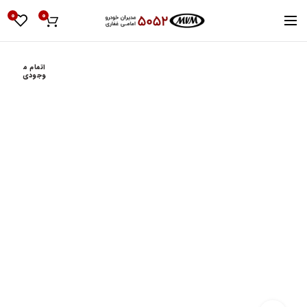
0
0
اتمام م
وجودی