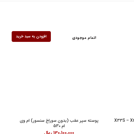
افزودن به سبد خرید
اتمام موجودی
ف کنندگان
پوسته سپر عقب (بدون سوراخ سنسور) ام وی
ام 530
130,100,000
ریال