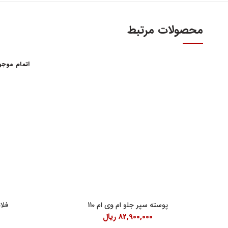
محصولات مرتبط
اتمام موج
آدرس و س
اولین و بزرگترین عاملیت مجاز فروش قطعات مدیران
خودرو
تهران، میدا
فروش لوازم یدکی و قطعات اصلی ام وی ام MVM و
آهنین، پلاک 29
چری Chery
تلفن : ۳۴۱۰۳ (۰۲۱)
واحد فروش اینت
شنبه تا چهارشنبه 9 الی 
پنچشنبه ها 9 الی 14:30
پوسته سپر جلو ام وی ام 110
فلا
82,900,000
ریال
جمعه ها 9 الی 14