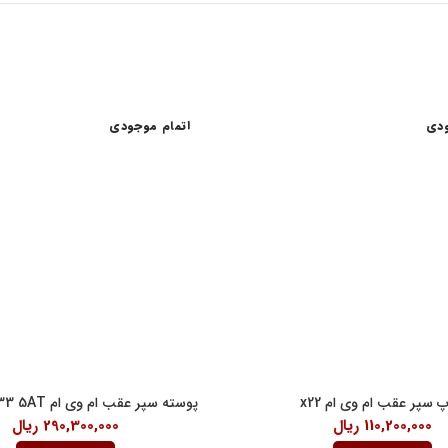
ودی
اتمام موجودی
اعات کاری
لینک های مفید
شرایط و قوانین خرید کالا
ن امام خمینی، خیابان اکباتان، کوچه
قانون حمایت از حقوق مصرف کنندگان
آیین نامه اجرایی حمایت از حقوق مصر
رنتی داخلی 2
درباره ما
18:30
پ سپر عقب ام وی ام x22
پوسته سپر عقب ام وی ام X33S – X33 5AT
110,200,000
ریال
290,300,000
ریال