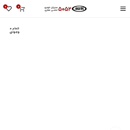
0
0
اتمام م
وجودی