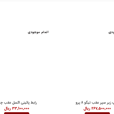
ودی
اتمام موجودی
اعات کاری
لینک های مفید
شرایط و قوانین خرید کالا
ن امام خمینی، خیابان اکباتان، کوچه
قانون حمایت از حقوق مصرف کنندگان
آیین نامه اجرایی حمایت از حقوق مصر
رنتی داخلی 2
درباره ما
18:30
 زیر سپر عقب تیگو 8 پرو
رابط پائینی اکسل عقب چ
267,500,000
ریال
33,100,000
ریال