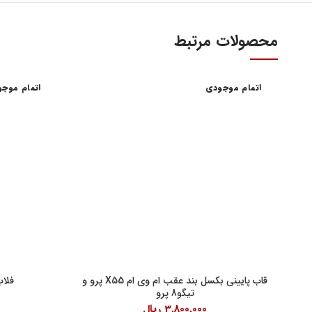
محصولات مرتبط
اتمام موجودی
اتمام موج
آدرس و س
اولین و بزرگترین عاملیت مجاز فروش قطعات مدیران
خودرو
تهران، میدا
فروش لوازم یدکی و قطعات اصلی ام وی ام MVM و
آهنین، پلاک 29
چری Chery
تلفن : ۳۴۱۰۳ (۰۲۱)
واحد فروش اینت
شنبه تا چهارشنبه 9 الی 
پنچشنبه ها 9 الی 14:30
قاب پایینی بکسل بند عقب ام وی ام X55 پرو و
فلاپ
تیگو8 پرو
جمعه ها 9 الی 14
3,800,000
ریال