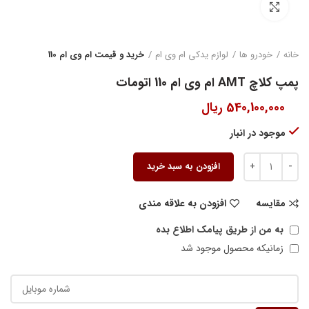
بزرگنمایی تصویر
خانه
خودرو ها
لوازم یدکی ام وی ام
خرید و قیمت ام وی ام 110
پمپ کلاچ AMT ام وی ام 110 اتومات
540,100,000
ریال
موجود در انبار
افزودن به سبد خرید
مقایسه
افزودن به علاقه مندی
به من از طریق پیامک اطلاع بده
زمانیکه محصول موجود شد