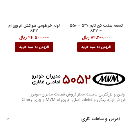
تسمه سفت کن تایم 530 – 550
لوله خرطومی هواکش ام وی ام
X33
– X33
84,200,000
ریال
44,500,000
ریال
افزودن به سبد خرید
افزودن به سبد خرید
اولین و بزرگترین عاملیت مجاز فروش قطعات مدیران خودرو
فروش لوازم یدکی و قطعات اصلی ام وی ام MVM و چری Chery
آدرس و ساعات کاری