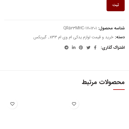
ثبت
شناسه محصول:
QR523MHC-1701201
دسته:
خرید و قیمت لوازم یدکی ام وی ام x33
,
گیربکس
اشتراک گذاری
محصولات مرتبط