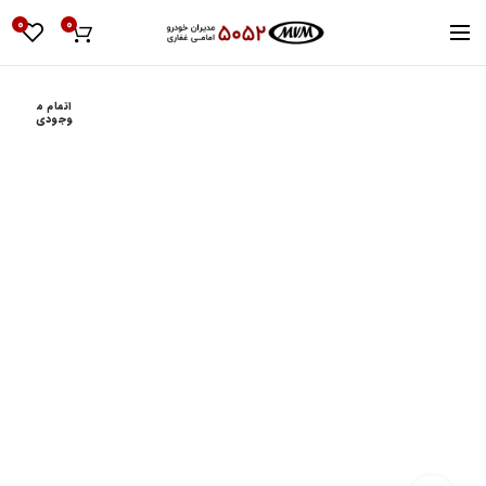
0
0
اتمام م
وجودی