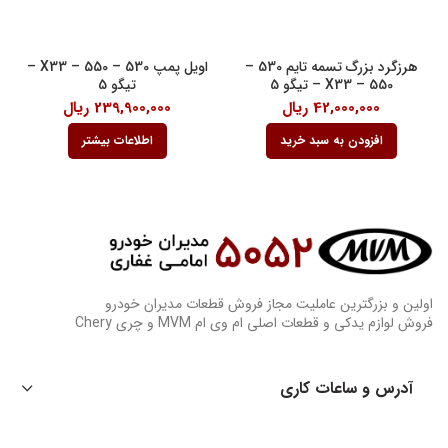
هرزگرد بزرگ تسمه تایم 530 –
اویل پمپ 530 – 550 – X33 –
550 – X33 – تیگو 5
تیگو 5
42,000,000
ریال
239,900,000
ریال
افزودن به سبد خرید
اطلاعات بیشتر
اولین و بزرگترین عاملیت مجاز فروش قطعات مدیران خودرو
فروش لوازم یدکی و قطعات اصلی ام وی ام MVM و چری Chery
آدرس و ساعات کاری