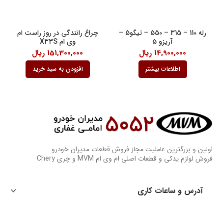
رله 110 – 315 – 550 – تیگو5 –
چراغ رانندگی در روز راست ام
آریزو 5
وی ام X33S
14,900,000
ریال
151,300,000
ریال
اطلاعات بیشتر
افزودن به سبد خرید
اولین و بزرگترین عاملیت مجاز فروش قطعات مدیران خودرو
فروش لوازم یدکی و قطعات اصلی ام وی ام MVM و چری Chery
آدرس و ساعات کاری