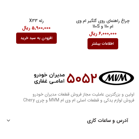
چراغ راهنمای روی گلگیر ام وی
رله X33
ام 110 و 110S
5,900,000
ریال
6,000,000
ریال
افزودن به سبد خرید
اطلاعات بیشتر
اولین و بزرگترین عاملیت مجاز فروش قطعات مدیران خودرو
فروش لوازم یدکی و قطعات اصلی ام وی ام MVM و چری Chery
آدرس و ساعات کاری