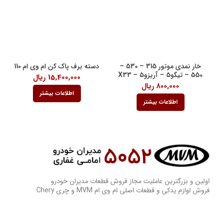
خار نمدی موتور 315 – 530 –
دسته برف پاک کن ام وی ام 110
550 – تیگو5 – آریزو5 – X33
15,400,000
ریال
800,000
ریال
اطلاعات بیشتر
اطلاعات بیشتر
اولین و بزرگترین عاملیت مجاز فروش قطعات مدیران خودرو
فروش لوازم یدکی و قطعات اصلی ام وی ام MVM و چری Chery