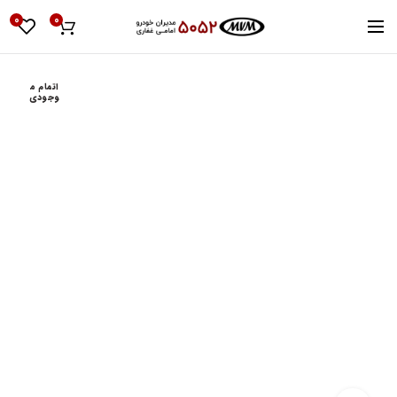
0
0
اتمام م
وجودی