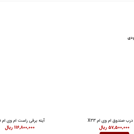
ودی
اعات کاری
لینک های مفید
شرایط و قوانین خرید کالا
ن امام خمینی، خیابان اکباتان، کوچه
قانون حمایت از حقوق مصرف کنندگان
آیین نامه اجرایی حمایت از حقوق مصر
رنتی داخلی 2
درباره ما
18:30
رب صندوق ام وی ام X33
آینه برقی راست ام وی ام 315
57,500,000
ریال
116,800,000
ریال