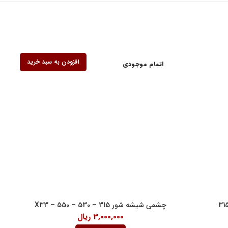
افزودن به سبد خرید
اتمام موجودی
ف کنندگان
چشمی شیشه شور 315 – 530 – 550 – X33
3,000,000
ریال