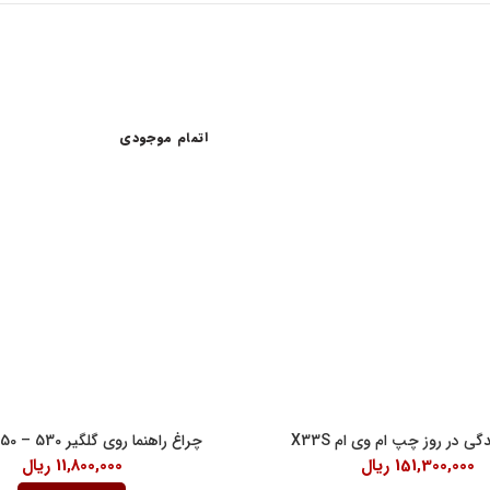
اتمام موجودی
اعات کاری
لینک های مفید
شرایط و قوانین خرید کالا
ن امام خمینی، خیابان اکباتان، کوچه
قانون حمایت از حقوق مصرف کنندگان
آیین نامه اجرایی حمایت از حقوق مصر
رنتی داخلی 2
درباره ما
18:30
گی در روز چپ ام وی ام X33S
چراغ راهنما روی گلگیر 530 – 550 – X33
151,300,000
ریال
11,800,000
ریال