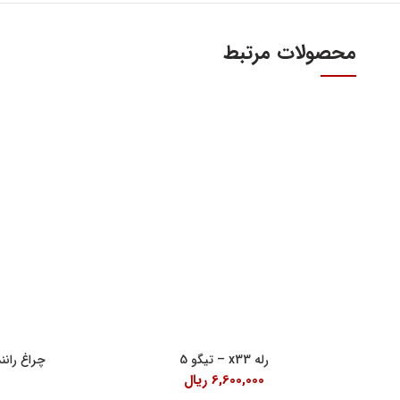
محصولات مرتبط
آدرس و س
اولین و بزرگترین عاملیت مجاز فروش قطعات مدیران
خودرو
تهران، میدا
فروش لوازم یدکی و قطعات اصلی ام وی ام MVM و
آهنین، پلاک 29
چری Chery
تلفن : ۳۴۱۰۳ (۰۲۱)
واحد فروش اینت
شنبه تا چهارشنبه 9 الی 
پنچشنبه ها 9 الی 14:30
رله x33 – تیگو 5
چراغ رانند
جمعه ها 9 الی 14
6,600,000
ریال