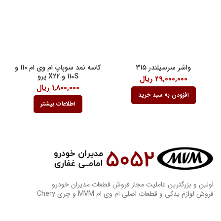
واشر سرسیلندر 315
کاسه نمد سوپاپ ام وی ام 110 و
110S و X22 پرو
29,000,000
ریال
1,800,000
ریال
افزودن به سبد خرید
اطلاعات بیشتر
اولین و بزرگترین عاملیت مجاز فروش قطعات مدیران خودرو
فروش لوازم یدکی و قطعات اصلی ام وی ام MVM و چری Chery