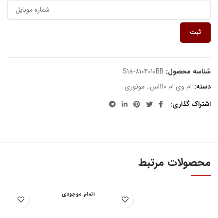
ثبت
شناسه محصول:
S18-8104010BB
دسته:
ام وی ام 110اس
,
موتوری
اشتراک گذاری
محصولات مرتبط
اتمام موجودی