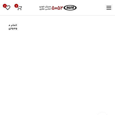
0
0
اتمام م
وجودی