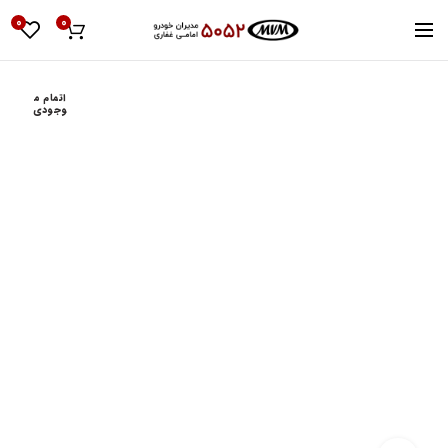
0
0
اتمام م
وجودی