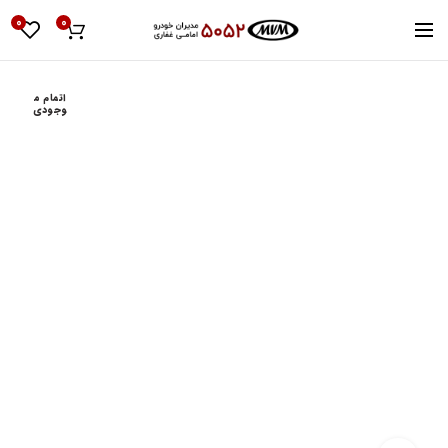
0
0
اتمام م
وجودی