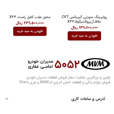
رولبرینگ سوزنی گیربکس CVT
محور عقب کامل راست X33
550,آریزو5,تیگو5,X33
239,500,000
ریال
139,700,000
ریال
افزودن به سبد خرید
افزودن به سبد خرید
اولین و بزرگترین عاملیت مجاز فروش قطعات مدیران خودرو
فروش لوازم یدکی و قطعات اصلی ام وی ام MVM و چری Chery
آدرس و ساعات کاری